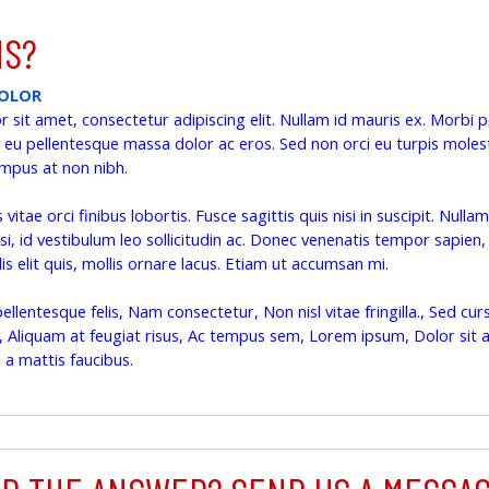
NS?
DOLOR
sit amet, consectetur adipiscing elit. Nullam id mauris ex. Morbi p
 eu pellentesque massa dolor ac eros. Sed non orci eu turpis molesti
tempus at non nibh.
vitae orci finibus lobortis. Fusce sagittis quis nisi in suscipit. Nullam
si, id vestibulum leo sollicitudin ac. Donec venenatis tempor sapien
ulis elit quis, mollis ornare lacus. Etiam ut accumsan mi.
ellentesque felis, Nam consectetur, Non nisl vitae fringilla., Sed cur
 Aliquam at feugiat risus, Ac tempus sem, Lorem ipsum, Dolor sit a
a mattis faucibus.