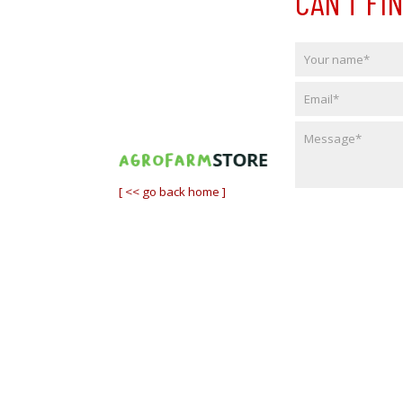
CAN'T F
[ << go back home ]