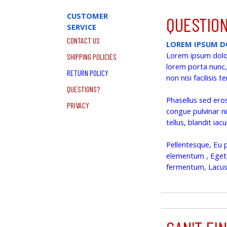
Vai ai contenuti
CUSTOMER
QUESTIO
SERVICE
CONTACT US
LOREM IPSUM 
Lorem ipsum dolor 
SHIPPING POLICIES
lorem porta nunc,
RETURN POLICY
non nisi facilisis 
QUESTIONS?
Phasellus sed eros 
PRIVACY
congue pulvinar ni
tellus, blandit iac
Pellentesque, Eu p
elementum , Eget,
fermentum, Lacus 