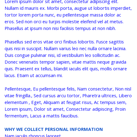
Lorem ipsum dolor sit amet, consectetur adipiscing elit.
Nullam id mauris ex. Morbi porta, augue ut lobortis imperdiet,
tortor lorem porta nunc, eu pellentesque massa dolor ac
eros. Sed non orci eu turpis molestie eleifend vel at metus.
Phasellus at ipsum non nisi facilisis tempus at non nibh.
Phasellus sed eros vitae orci finibus lobortis. Fusce sagittis
quis nisi in suscipit. Nullam varius leo nec nulla ornare lacinia.
Duis congue pulvinar nisi, id vestibulum leo sollicitudin ac.
Donec venenatis tempor sapien, vitae mattis neque gravida
quis. Praesent ex tellus, blandit iaculis elit quis, mollis ornare
lacus. Etiam ut accumsan mi.
Pellentesque, Eu pellentesque felis, Nam consectetur, Non nisl
vitae fringilla., Sed cursus arcu tortor, Pharetra ultrices, Libero
elementum , Eget, Aliquam at feugiat risus, Ac tempus sem,
Lorem ipsum, Dolor sit amet, Consectetur adipiscing, Proin
fermentum, Lacus a mattis faucibus.
WHY WE COLLECT PERSONAL INFORMATION
Nam iaculis rhoncus laoreet.