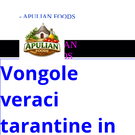
Vai ai contenuti
- APULIAN FOODS
-
Salta menù
APULIAN 
SHOPPING CART
FOODS
Vongole
veraci
tarantine in